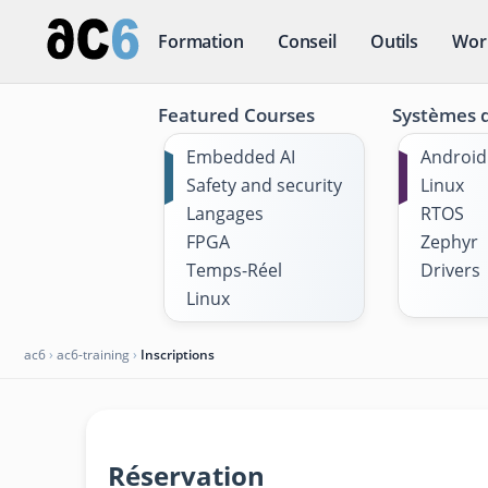
Formation
Conseil
Outils
Wor
Featured Courses
Systèmes d
Embedded AI
Android
Safety and security
Linux
Langages
RTOS
FPGA
Zephyr
Temps-Réel
Drivers
Linux
ac6
›
ac6-training
›
Inscriptions
Réservation