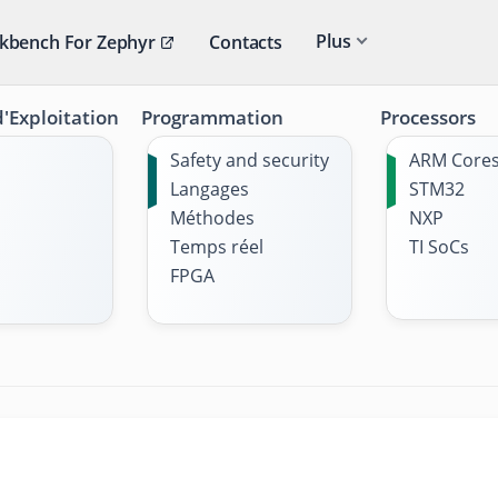
Plus
kbench For Zephyr
Contacts
'Exploitation
Programmation
Processors
Safety and security
ARM Core
Langages
STM32
Méthodes
NXP
Temps réel
TI SoCs
FPGA