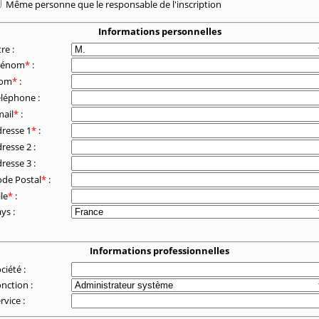
Même personne que le responsable de l'inscription
Informations personnelles
tre :
rénom
*
:
om
*
:
éléphone :
ail
*
:
resse 1
*
:
resse 2 :
resse 3 :
de Postal
*
:
lle
*
:
ys :
Informations professionnelles
ciété :
nction :
rvice :