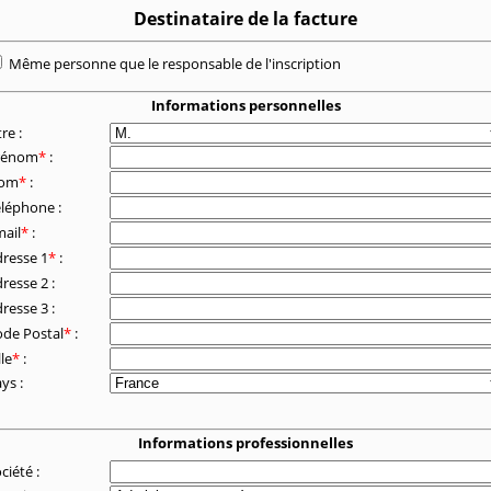
Destinataire de la facture
Même personne que le responsable de l'inscription
Informations personnelles
tre :
rénom
*
:
om
*
:
éléphone :
ail
*
:
resse 1
*
:
resse 2 :
resse 3 :
de Postal
*
:
lle
*
:
ys :
Informations professionnelles
ciété :