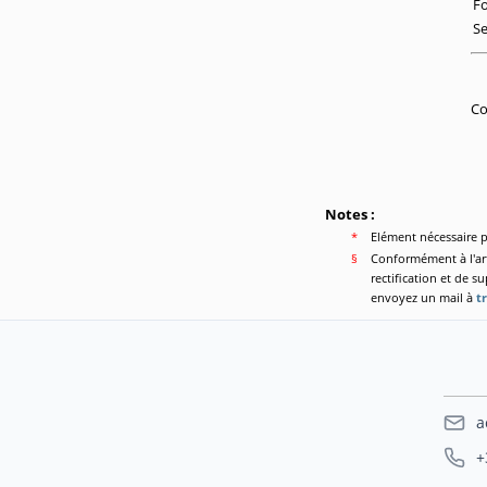
Fo
Se
Co
Notes :
*
Elément nécessaire p
§
Conformément à l'arti
rectification et de 
envoyez un mail à
t
a
+