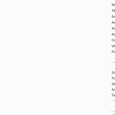
N
T
Em
Ad
Ad
Ad
Co
Vi
Pa
So
Fo
Se
Ac
Ta