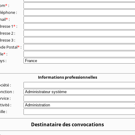
om
*
:
éléphone :
ail
*
:
resse 1
*
:
resse 2 :
resse 3 :
de Postal
*
:
lle
*
:
ys :
Informations professionnelles
ciété :
nction :
rvice :
tivité :
ille :
Destinataire des convocations