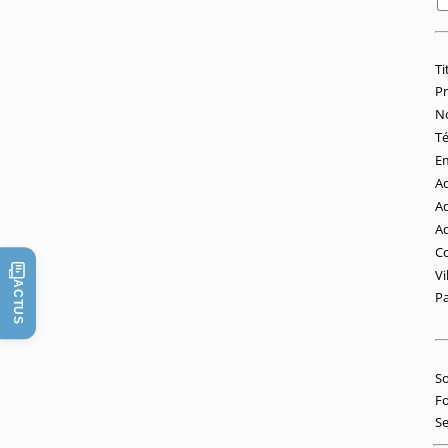
Ti
P
N
T
Em
Ad
Ad
Ad
Co
Vi
ACTUS
Pa
So
Fo
Se