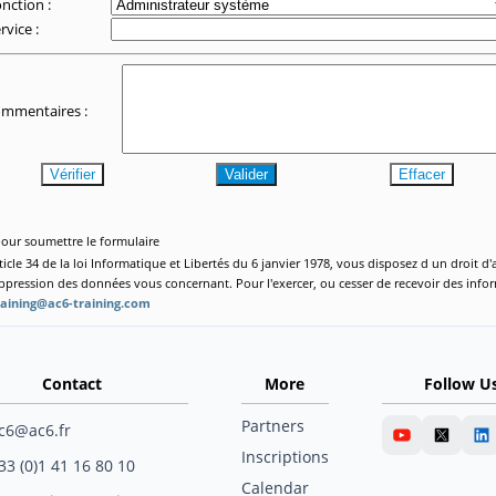
nction :
rvice :
mmentaires :
Vérifier
Valider
Effacer
our soumettre le formulaire
cle 34 de la loi Informatique et Libertés du 6 janvier 1978, vous disposez d un droit d'
suppression des données vous concernant. Pour l'exercer, ou cesser de recevoir des info
raining@ac6-training.com
Contact
More
Follow U
Partners
c6@ac6.fr
Inscriptions
33 (0)1 41 16 80 10
Calendar