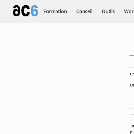
Formation
Conseil
Outils
Wor
Co
Da
Ti
P