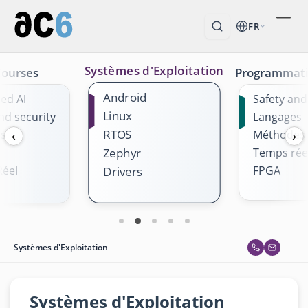
FR
Systèmes d'Exploitation
Courses
Programmat
Android
ed AI
Safety and
Linux
nd security
Langages
RTOS
es
Méthodes
‹
›
Temps rée
Zephyr
éel
FPGA
Drivers
Systèmes d'Exploitation
Systèmes d'Exploitation