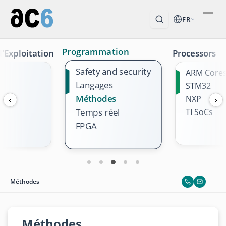
FR
Programmation
'Exploitation
Processors
Safety and security
ARM Core
Langages
STM32
Méthodes
NXP
‹
›
TI SoCs
Temps réel
FPGA
Méthodes
Méthodes