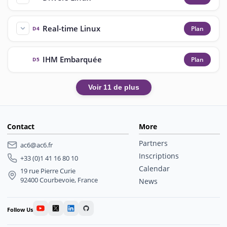
Real-time Linux
Plan
D4
IHM Embarquée
Plan
D5
Voir 11 de plus
Contact
More
Partners
ac6@ac6.fr
Inscriptions
+33 (0)1 41 16 80 10
Calendar
19 rue Pierre Curie
92400 Courbevoie, France
News
Follow Us