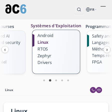
FR
Systèmes d'Exploitation
Courses
Programmat
Android
ed AI
Safety and
Linux
nd security
Langages
RTOS
es
Méthodes
‹
›
Temps rée
Zephyr
éel
FPGA
Drivers
Linux
Linux