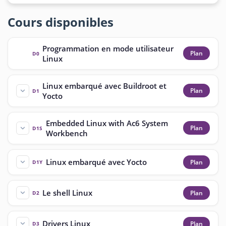
Cours disponibles
Programmation en mode utilisateur
Plan
D0
Linux
Linux embarqué avec Buildroot et
Plan
D1
Yocto
Embedded Linux with Ac6 System
Plan
D1S
Workbench
Linux embarqué avec Yocto
Plan
D1Y
Le shell Linux
Plan
D2
Drivers Linux
Plan
D3