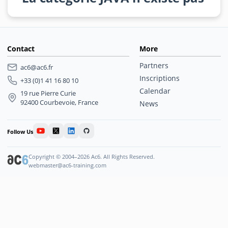
Contact
More
Partners
ac6@ac6.fr
Inscriptions
+33 (0)1 41 16 80 10
Calendar
19 rue Pierre Curie
92400 Courbevoie, France
News
Follow Us
Copyright © 2004–2026 Ac6. All Rights Reserved.
webmaster@ac6-training.com