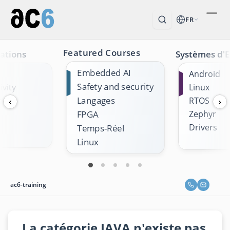
FR
Featured Courses
ations
Systèmes d'E
Embedded AI
Android
Safety and security
vity
Linux
Langages
k
RTOS
‹
›
Zephyr
FPGA
Drivers
Temps-Réel
Linux
ac6-training
La catégorie JAVA n'existe pas