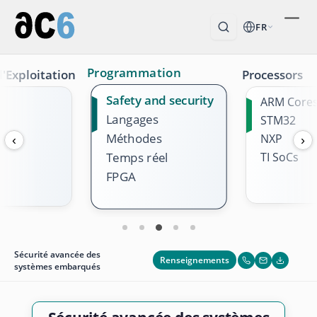
FR
Programmation
'Exploitation
Processors
Safety and security
ARM Core
Langages
STM32
Méthodes
NXP
‹
›
TI SoCs
Temps réel
FPGA
Sécurité avancée des
Renseignements
systèmes embarqués