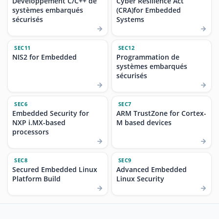
Développement C/C++ de
Cyber Resilience Act
systèmes embarqués
(CRA)for Embedded
sécurisés
Systems
SEC11
SEC12
NIS2 for Embedded
Programmation de
systèmes embarqués
sécurisés
SEC6
SEC7
Embedded Security for
ARM TrustZone for Cortex-
NXP i.MX-based
M based devices
processors
SEC8
SEC9
Secured Embedded Linux
Advanced Embedded
Platform Build
Linux Security