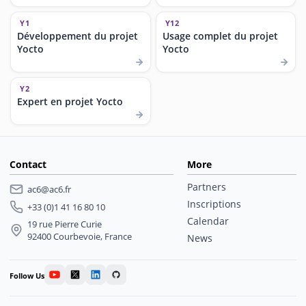
Y1
Y12
Développement du projet
Usage complet du projet
Yocto
Yocto
Y2
Expert en projet Yocto
Contact
More
Partners
ac6@ac6.fr
Inscriptions
+33 (0)1 41 16 80 10
Calendar
19 rue Pierre Curie
92400 Courbevoie, France
News
Follow Us