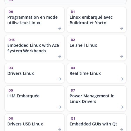
D0
D1
Programmation en mode
Linux embarqué avec
utilisateur Linux
Buildroot et Yocto
D1S
D2
Embedded Linux with Ac6
Le shell Linux
System Workbench
D3
D4
Drivers Linux
Real-time Linux
D5
D7
IHM Embarquée
Power Management in
Linux Drivers
D8
Q1
Drivers USB Linux
Embedded GUIs with Qt