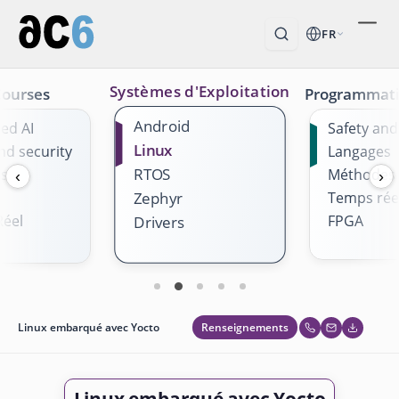
FR
Systèmes d'Exploitation
Courses
Programmat
Android
ed AI
Safety and
Linux
nd security
Langages
RTOS
es
Méthodes
‹
›
Temps rée
Zephyr
éel
FPGA
Drivers
Renseignements
Linux embarqué avec Yocto