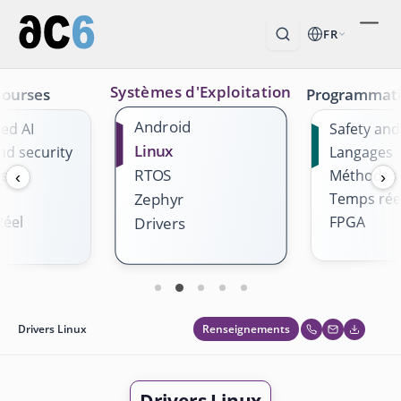
FR
Systèmes d'Exploitation
Courses
Programmat
Android
ed AI
Safety and
Linux
nd security
Langages
RTOS
es
Méthodes
‹
›
Temps rée
Zephyr
éel
FPGA
Drivers
Renseignements
Drivers Linux