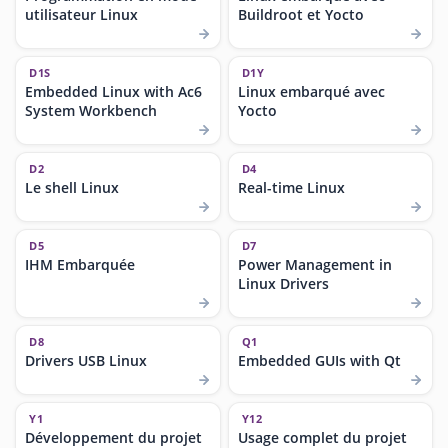
utilisateur Linux
Buildroot et Yocto
D1S
D1Y
Embedded Linux with Ac6
Linux embarqué avec
System Workbench
Yocto
D2
D4
Le shell Linux
Real-time Linux
D5
D7
IHM Embarquée
Power Management in
Linux Drivers
D8
Q1
Drivers USB Linux
Embedded GUIs with Qt
Y1
Y12
Développement du projet
Usage complet du projet