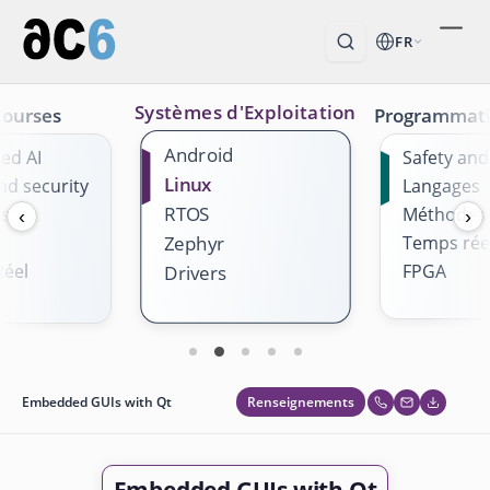
FR
Systèmes d'Exploitation
Courses
Programmat
Android
ed AI
Safety and
Linux
nd security
Langages
RTOS
es
Méthodes
‹
›
Temps rée
Zephyr
éel
FPGA
Drivers
Renseignements
Embedded GUIs with Qt